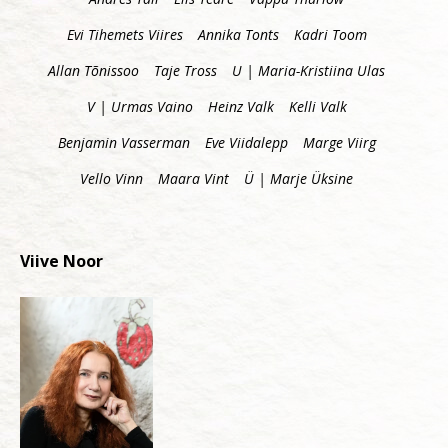
Evi Tihemets Viires
Annika Tonts
Kadri Toom
Allan Tõnissoo
Taje Tross
U | Maria-Kristiina Ulas
V | Urmas Vaino
Heinz Valk
Kelli Valk
Benjamin Vasserman
Eve Viidalepp
Marge Viirg
Vello Vinn
Maara Vint
Ü | Marje Üksine
Viive Noor