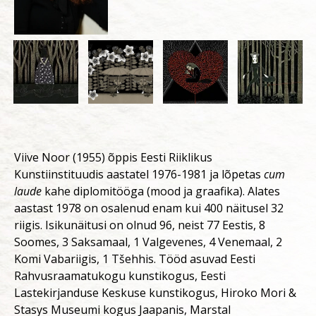
Viive Noor (1955) õppis Eesti Riiklikus
Kunstiinstituudis aastatel 1976-1981 ja lõpetas
cum
laude
kahe diplomitööga (mood ja graafika). Alates
aastast 1978 on osalenud enam kui 400 näitusel 32
riigis. Isikunäitusi on olnud 96, neist 77 Eestis, 8
Soomes, 3 Saksamaal, 1 Valgevenes, 4 Venemaal, 2
Komi Vabariigis, 1 Tšehhis. Tööd asuvad Eesti
Rahvusraamatukogu kunstikogus, Eesti
Lastekirjanduse Keskuse kunstikogus, Hiroko Mori &
Stasys Museumi kogus Jaapanis, Marstal