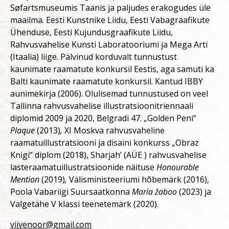
Søfartsmuseumis Taanis ja paljudes erakogudes üle
maailma. Eesti Kunstnike Liidu, Eesti Vabagraafikute
Ühenduse, Eesti Kujundusgraafikute Liidu,
Rahvusvahelise Kunsti Laboratooriumi ja Mega Arti
(Itaalia) liige. Pälvinud korduvalt tunnustust
kaunimate raamatute konkursil Eestis, aga samuti ka
Balti kaunimate raamatute konkursil. Kantud IBBY
aunimekirja (2006). Olulisemad tunnustused on veel
Tallinna rahvusvahelise illustratsioonitriennaali
diplomid 2009 ja 2020, Belgradi 47. „Golden Peni“
Plaque
(2013)
,
XI Moskva rahvusvaheline
raamatuillustratsiooni ja disaini konkurss „Obraz
Knigi“ diplom (2018), Sharjah’ (AÜE ) rahvusvahelise
lasteraamatuillustratsioonide näituse
Honourable
Mention
(2019)
,
Välisministeeriumi hõbemärk (2016),
Poola Vabariigi Suursaatkonna
Maria žaboo
(2023) ja
Valgetähe V klassi teenetemärk (2020).
viivenoor@gmail.com