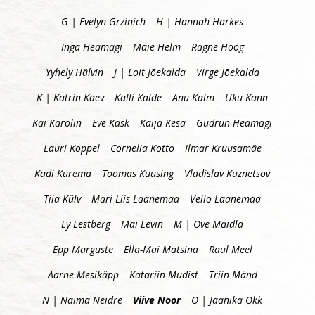
G | Evelyn Grzinich
H | Hannah Harkes
Inga Heamägi
Maie Helm
Ragne Hoog
Yyhely Hälvin
J | Loit Jõekalda
Virge Jõekalda
K | Katrin Kaev
Kalli Kalde
Anu Kalm
Uku Kann
Kai Karolin
Eve Kask
Kaija Kesa
Gudrun Heamägi
Lauri Koppel
Cornelia Kotto
Ilmar Kruusamäe
Kadi Kurema
Toomas Kuusing
Vladislav Kuznetsov
Tiia Külv
Mari-Liis Laanemaa
Vello Laanemaa
Ly Lestberg
Mai Levin
M | Ove Maidla
Epp Marguste
Ella-Mai Matsina
Raul Meel
Aarne Mesikäpp
Katariin Mudist
Triin Mänd
N | Naima Neidre
Viive Noor
O | Jaanika Okk