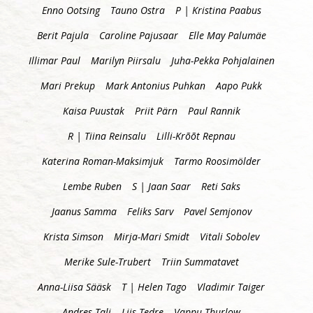
Enno Ootsing
Tauno Ostra
P | Kristina Paabus
Berit Pajula
Caroline Pajusaar
Elle May Palumäe
Illimar Paul
Marilyn Piirsalu
Juha-Pekka Pohjalainen
Mari Prekup
Mark Antonius Puhkan
Aapo Pukk
Kaisa Puustak
Priit Pärn
Paul Rannik
R | Tiina Reinsalu
Lilli-Krõõt Repnau
Katerina Roman-Maksimjuk
Tarmo Roosimölder
Lembe Ruben
S | Jaan Saar
Reti Saks
Jaanus Samma
Feliks Sarv
Pavel Semjonov
Krista Simson
Mirja-Mari Smidt
Vitali Sobolev
Merike Sule-Trubert
Triin Summatavet
Anna-Liisa Sääsk
T | Helen Tago
Vladimir Taiger
Andres Tali
Liis Tedre
Vappu Thurlow