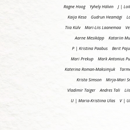
Ragne Hoog
Yyhely Hälvin
J | Loi
Kaija Kesa
Gudrun Heamägi
L
Tiia Külv
Mari-Liis Laanemaa
Ve
Aarne Mesikäpp
Katariin Mu
P | Kristina Paabus
Berit Paju
Mari Prekup
Mark Antonius P
Katerina Roman-Maksimjuk
Tarm
Krista Simson
Mirja-Mari S
Vladimir Taiger
Andres Tali
Lii
U | Maria-Kristiina Ulas
V | U