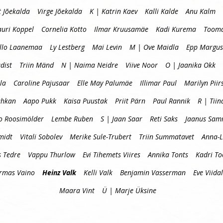
t Jõekalda
Virge Jõekalda
K | Katrin Kaev
Kalli Kalde
Anu Kalm
auri Koppel
Cornelia Kotto
Ilmar Kruusamäe
Kadi Kurema
Tooma
llo Laanemaa
Ly Lestberg
Mai Levin
M | Ove Maidla
Epp Margus
dist
Triin Mänd
N | Naima Neidre
Viive Noor
O | Jaanika Okk
la
Caroline Pajusaar
Elle May Palumäe
Illimar Paul
Marilyn Piir
uhkan
Aapo Pukk
Kaisa Puustak
Priit Pärn
Paul Rannik
R | Tiin
o Roosimölder
Lembe Ruben
S | Jaan Saar
Reti Saks
Jaanus Sa
midt
Vitali Sobolev
Merike Sule-Trubert
Triin Summatavet
Anna-L
s Tedre
Vappu Thurlow
Evi Tihemets Viires
Annika Tonts
Kadri T
rmas Vaino
Heinz Valk
Kelli Valk
Benjamin Vasserman
Eve Viida
Maara Vint
Ü | Marje Üksine