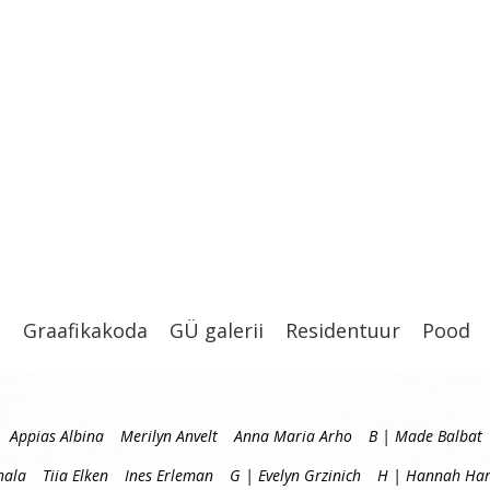
t
Graafikakoda
GÜ galerii
Residentuur
Pood
Appias Albina
Merilyn Anvelt
Anna Maria Arho
B | Made Balbat
hala
Tiia Elken
Ines Erleman
G | Evelyn Grzinich
H | Hannah Har