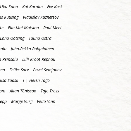
Uku Kann
Kai Karolin
Eve Kask
s Kuusing
Vladislav Kuznetsov
te
Ella-Mai Matsina
Raul Meel
Enno Ootsing
Tauno Ostra
salu
Juha-Pekka Pohjalainen
a Reinsalu
Lilli-Krõõt Repnau
mma
Feliks Sarv
Pavel Semjonov
iisa Sääsk
T | Helen Tago
oom
Allan Tõnissoo
Taje Tross
lepp
Marge Viirg
Vello Vinn