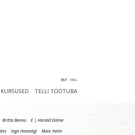
EST
ENG
KURSUSED
TELLI TÖÖTUBA
Britta Benno
E | Herald Eelma
kes
Inga Heamägi
Maie Helm