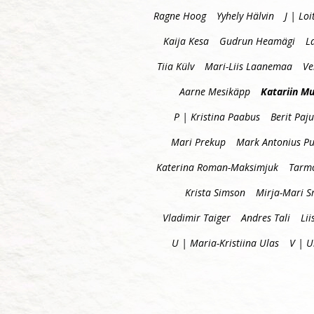
Ragne Hoog
Yyhely Hälvin
J | Loi
Kaija Kesa
Gudrun Heamägi
L
Tiia Külv
Mari-Liis Laanemaa
Ve
Aarne Mesikäpp
Katariin Mu
P | Kristina Paabus
Berit Paju
Mari Prekup
Mark Antonius P
Katerina Roman-Maksimjuk
Tarm
Krista Simson
Mirja-Mari S
Vladimir Taiger
Andres Tali
Lii
U | Maria-Kristiina Ulas
V | 