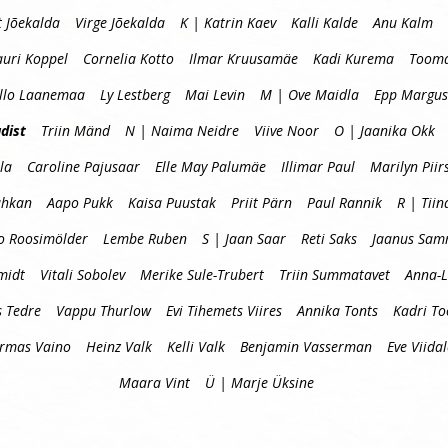
t Jõekalda
Virge Jõekalda
K | Katrin Kaev
Kalli Kalde
Anu Kalm
auri Koppel
Cornelia Kotto
Ilmar Kruusamäe
Kadi Kurema
Tooma
llo Laanemaa
Ly Lestberg
Mai Levin
M | Ove Maidla
Epp Margus
dist
Triin Mänd
N | Naima Neidre
Viive Noor
O | Jaanika Okk
la
Caroline Pajusaar
Elle May Palumäe
Illimar Paul
Marilyn Piir
uhkan
Aapo Pukk
Kaisa Puustak
Priit Pärn
Paul Rannik
R | Tiin
o Roosimölder
Lembe Ruben
S | Jaan Saar
Reti Saks
Jaanus Sa
midt
Vitali Sobolev
Merike Sule-Trubert
Triin Summatavet
Anna-L
s Tedre
Vappu Thurlow
Evi Tihemets Viires
Annika Tonts
Kadri T
Urmas Vaino
Heinz Valk
Kelli Valk
Benjamin Vasserman
Eve Viida
Maara Vint
Ü | Marje Üksine