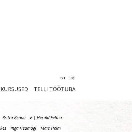
EST
ENG
KURSUSED
TELLI TÖÖTUBA
Britta Benno
E | Herald Eelma
kes
Inga Heamägi
Maie Helm