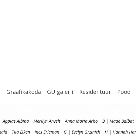
t
Graafikakoda
GÜ galerii
Residentuur
Pood
Appias Albina
Merilyn Anvelt
Anna Maria Arho
B | Made Balbat
hala
Tiia Elken
Ines Erleman
G | Evelyn Grzinich
H | Hannah Har