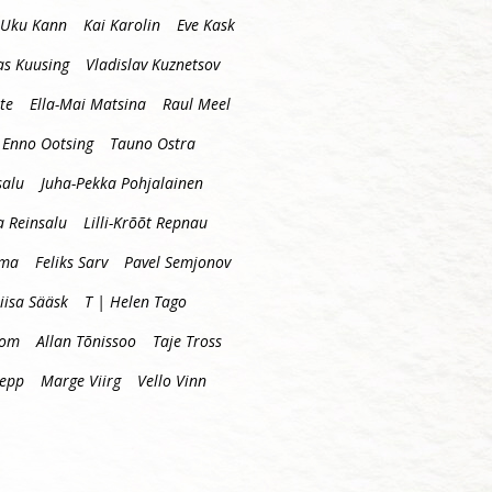
Uku Kann
Kai Karolin
Eve Kask
s Kuusing
Vladislav Kuznetsov
te
Ella-Mai Matsina
Raul Meel
Enno Ootsing
Tauno Ostra
salu
Juha-Pekka Pohjalainen
a Reinsalu
Lilli-Krõõt Repnau
mma
Feliks Sarv
Pavel Semjonov
iisa Sääsk
T | Helen Tago
oom
Allan Tõnissoo
Taje Tross
lepp
Marge Viirg
Vello Vinn