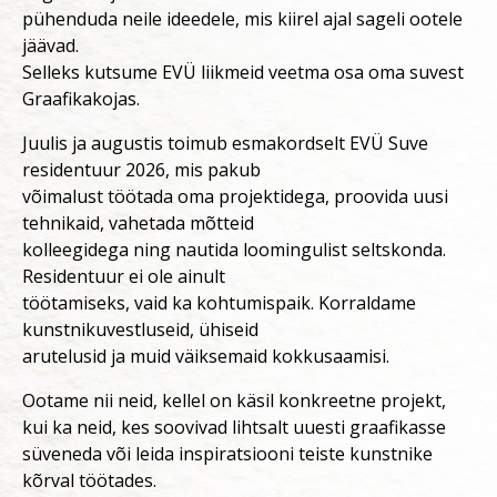
pühenduda neile ideedele, mis kiirel ajal sageli ootele
jäävad.
Selleks kutsume EVÜ liikmeid veetma osa oma suvest
Graafikakojas.
Juulis ja augustis toimub esmakordselt EVÜ Suve
residentuur 2026, mis pakub
võimalust töötada oma projektidega, proovida uusi
tehnikaid, vahetada mõtteid
kolleegidega ning nautida loomingulist seltskonda.
Residentuur ei ole ainult
töötamiseks, vaid ka kohtumispaik. Korraldame
kunstnikuvestluseid, ühiseid
arutelusid ja muid väiksemaid kokkusaamisi.
Ootame nii neid, kellel on käsil konkreetne projekt,
kui ka neid, kes soovivad lihtsalt uuesti graafikasse
süveneda või leida inspiratsiooni teiste kunstnike
kõrval töötades.