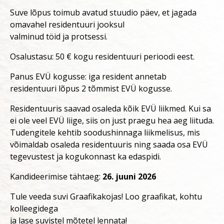
Suve lõpus toimub avatud stuudio päev, et jagada
omavahel residentuuri jooksul
valminud töid ja protsessi.
Osalustasu: 50 € kogu residentuuri perioodi eest.
Panus EVÜ kogusse: iga resident annetab
residentuuri lõpus 2 tõmmist EVÜ kogusse.
Residentuuris saavad osaleda kõik EVÜ liikmed. Kui sa
ei ole veel EVÜ liige, siis on just praegu hea aeg liituda.
Tudengitele kehtib soodushinnaga liikmelisus, mis
võimaldab osaleda residentuuris ning saada osa EVÜ
tegevustest ja kogukonnast ka edaspidi.
Kandideerimise tähtaeg:
26. juuni 2026
Tule veeda suvi Graafikakojas! Loo graafikat, kohtu
kolleegidega
ja lase suvistel mõtetel lennata!