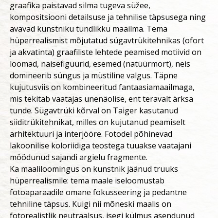
graafika paistavad silma tugeva süžee,
kompositsiooni detailsuse ja tehnilise täpsusega ning
avavad kunstniku tundlikku maailma. Tema
hüperrealismist mõjutatud sügavtrükitehnikas (ofort
ja akvatinta) graafiliste lehtede peamised motiivid on
loomad, naisefiguurid, esemed (natüürmort), neis
domineerib süngus ja müstiline valgus. Täpne
kujutusviis on kombineeritud fantaasiamaailmaga,
mis tekitab vaatajas unenäolise, ent teravalt ärksa
tunde. Sügavtrüki kõrval on Taiger kasutanud
siiditrükitehnikat, milles on kujutanud peamiselt
arhitektuuri ja interjööre. Fotodel põhinevad
lakoonilise koloriidiga teostega tuuakse vaatajani
möödunud sajandi argielu fragmente.
Ka maaliloomingus on kunstnik jäänud truuks
hüperrealismile: tema maale iseloomustab
fotoaparaadile omane fokusseering ja pedantne
tehniline täpsus. Kuigi nii mõneski maalis on
fotorealistlik neutraalsus, isegi külmus asendunud