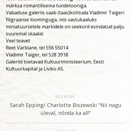
märksa romantilisema tundetooniga.
Vabaduse galeriis saab (taas)kohtuda Vladimir Taigeri
filigraanse loominguga, mis vastukaaluks
miniatuursetele markidele on seekord esindatud palju
suuremal skaalal.
Veel teavet
Reet Varblane, tel 556 55014
Vladimir Taiger, tel 528 3918
Galeriid toetavad Kultuuriministeerium, Eesti
Kultuurkapital ja Liviko AS.
EELMINE
Sarah Epping/ Charlotte Biszewski "Nii nagu
üleval, nõnda ka all"