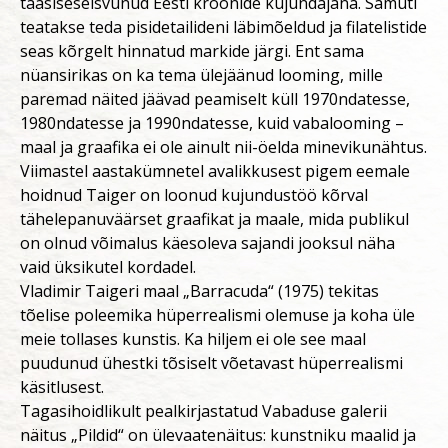
taasiseseisvunud Eesti kroonide kujundajana. Samuti
teatakse teda pisidetailideni läbimõeldud ja filatelistide
seas kõrgelt hinnatud markide järgi. Ent sama
nüansirikas on ka tema ülejäänud looming, mille
paremad näited jäävad peamiselt küll 1970ndatesse,
1980ndatesse ja 1990ndatesse, kuid
vabalooming –
maal ja graafika ei ole ainult nii-öelda minevikunähtus.
Viimastel aastakümnetel avalikkusest pigem eemale
hoidnud Taiger on loonud kujundustöö kõrval
tähelepanuväärset graafikat ja maale, mida publikul
on olnud võimalus käesoleva sajandi jooksul näha
vaid üksikutel kordadel.
Vladimir Taigeri maal „Barracuda“ (1975) tekitas
tõelise poleemika hüperrealismi olemuse ja koha üle
meie tollases kunstis. Ka hiljem ei ole see maal
puudunud ühestki tõsiselt võetavast hüperrealismi
käsitlusest.
Tagasihoidlikult pealkirjastatud Vabaduse galerii
näitus „Pildid“ on ülevaatenäitus: kunstniku maalid ja