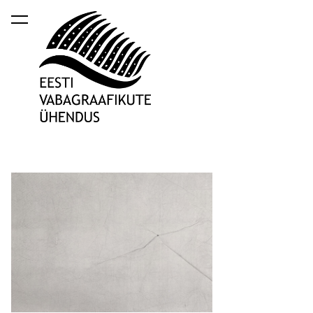
lisati ostukorvi.
Vaata ostukorvi