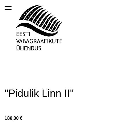
lisati ostukorvi.
Vaata ostukorvi
"Pidulik Linn II"
180,00 €