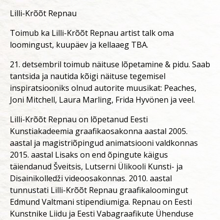
Lilli-Krõõt Repnau
Toimub ka Lilli-Krõõt Repnau artist talk oma
loomingust, kuupäev ja kellaaeg TBA.
21. detsembril toimub näituse lõpetamine & pidu. Saab
tantsida ja nautida kõigi näituse tegemisel
inspiratsiooniks olnud autorite muusikat: Peaches,
Joni Mitchell, Laura Marling, Frida Hyvönen ja veel.
Lilli-Krõõt Repnau on lõpetanud Eesti
Kunstiakadeemia graafikaosakonna aastal 2005.
aastal ja magistriõpingud animatsiooni valdkonnas
2015. aastal Lisaks on end õpingute käigus
täiendanud Šveitsis, Lutserni Ülikooli Kunsti- ja
Disainikolledži videoosakonnas. 2010. aastal
tunnustati Lilli-Krõõt Repnau graafikaloomingut
Edmund Valtmani stipendiumiga. Repnau on Eesti
Kunstnike Liidu ja Eesti Vabagraafikute Ühenduse