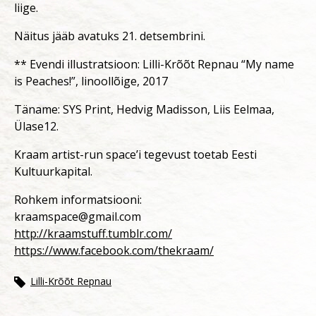
liige.
Näitus jääb avatuks 21. detsembrini.
** Evendi illustratsioon: Lilli-Krõõt Repnau “My name
is Peaches!”, linoollõige, 2017
Täname: SYS Print, Hedvig Madisson, Liis Eelmaa,
Ülase12.
Kraam artist-run space’i tegevust toetab Eesti
Kultuurkapital.
Rohkem informatsiooni:
kraamspace@gmail.com
http://kraamstuff.tumblr.com/
https://www.facebook.com/thekraam/
Lilli-Krõõt Repnau