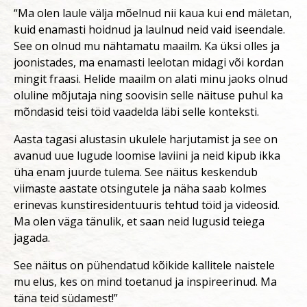
“Ma olen laule välja mõelnud nii kaua kui end mäletan,
kuid enamasti hoidnud ja laulnud neid vaid iseendale.
See on olnud mu nähtamatu maailm. Ka üksi olles ja
joonistades, ma enamasti leelotan midagi või kordan
mingit fraasi. Helide maailm on alati minu jaoks olnud
oluline mõjutaja ning soovisin selle näituse puhul ka
mõndasid teisi töid vaadelda läbi selle konteksti.
Aasta tagasi alustasin ukulele harjutamist ja see on
avanud uue lugude loomise laviini ja neid kipub ikka
üha enam juurde tulema. See näitus keskendub
viimaste aastate otsingutele ja näha saab kolmes
erinevas kunstiresidentuuris tehtud töid ja videosid.
Ma olen väga tänulik, et saan neid lugusid teiega
jagada.
See näitus on pühendatud kõikide kallitele naistele
mu elus, kes on mind toetanud ja inspireerinud. Ma
täna teid südamest!”