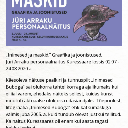
„Inimesed ja maskid.“ Graafika ja joonistused.
Jüri Arraku personaalnäitus Kuressaare lossis 02.07.-
24.08.2020.a.
Käesoleva näituse pealkiri ja tunnuspilt „Inimesed
Buboga“ sai olukorra tahtel korraga ajalikumaks kui
ei iial varem, ehedaks näiteks sellest, kuidas kunst
muutub aktuaalse olukorra edasiandjaks. Tõepoolest,
litograafia „Inimesed Buboga“ ehk katkumaskiga
valmis juba 2005. a, kuid tundub olevat justkui tellitud.
Ka näitus Kuressaares oli enam kui aasta tagasi
kokku lepitud.