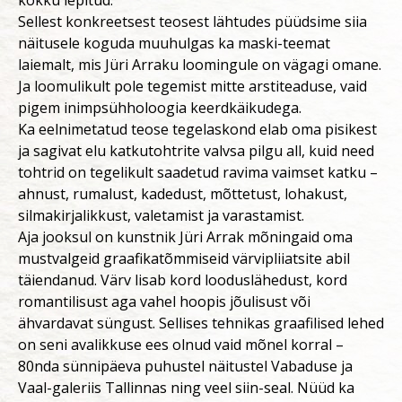
Sellest konkreetsest teosest lähtudes püüdsime siia
näitusele koguda muuhulgas ka maski-teemat
laiemalt, mis Jüri Arraku loomingule on vägagi omane.
Ja loomulikult pole tegemist mitte arstiteaduse, vaid
pigem inimpsühholoogia keerdkäikudega.
Ka eelnimetatud teose tegelaskond elab oma pisikest
ja sagivat elu katkutohtrite valvsa pilgu all, kuid need
tohtrid on tegelikult saadetud ravima vaimset katku –
ahnust, rumalust, kadedust, mõttetust, lohakust,
silmakirjalikkust, valetamist ja varastamist.
Aja jooksul on kunstnik Jüri Arrak mõningaid oma
mustvalgeid graafikatõmmiseid värvipliiatsite abil
täiendanud. Värv lisab kord looduslähedust, kord
romantilisust aga vahel hoopis jõulisust või
ähvardavat süngust. Sellises tehnikas graafilised lehed
on seni avalikkuse ees olnud vaid mõnel korral –
80nda sünnipäeva puhustel näitustel Vabaduse ja
Vaal-galeriis Tallinnas ning veel siin-seal. Nüüd ka