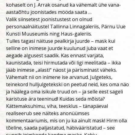
kohaselt on J. Arrak osanud ka vähemalt ühe vana-
aastaõhtu joonistades mööda saata …
Valik siinsetest joonistustest on olnud
personaalnäitustel Tallinna Linnagaleriis, Pärnu Uue
Kunsti Muuseumis ning Haus-galeriis.
Tulles tagasi näituse pealkirja juurde – mask kui
selline on inimese juurde kuulunud juba vaat et
aegade algusest saadik. Kas ennast varjata,
kaunistada, teisi hirmutada või ligi meelitada – ikka
jääb inimese „alasti“ näost ja pärisminast väheks.
Vähemalt nii on inimene ise arvanud. Julgeteks,
teinekord hulljulgetekski on peetud neid, kes oma näo
ja häälega oma isikule truud on – ja selle eest sageli
karistuse ära teeninud! Kuidas seda mõista?
Kättemaksuhimu, viha, teesklus – tänapäeval
realiseerub see näiteks anonüümses
kommentaariumis, mis on ju ka ainult mask! Hirm olla
tõeline, saada paljastatud, häbivääristatud – see
sunnib inimkonda kandma maske. Kahju.