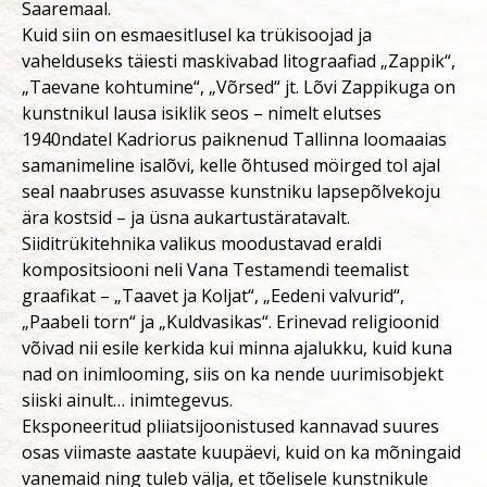
Saaremaal.
Kuid siin on esmaesitlusel ka trükisoojad ja
vahelduseks täiesti maskivabad litograafiad „Zappik“,
„Taevane kohtumine“, „Võrsed“ jt. Lõvi Zappikuga on
kunstnikul lausa isiklik seos – nimelt elutses
1940ndatel Kadriorus paiknenud Tallinna loomaaias
samanimeline isalõvi, kelle õhtused möirged tol ajal
seal naabruses asuvasse kunstniku lapsepõlvekoju
ära kostsid – ja üsna aukartustäratavalt.
Siiditrükitehnika valikus moodustavad eraldi
kompositsiooni neli Vana Testamendi teemalist
graafikat – „Taavet ja Koljat“, „Eedeni valvurid“,
„Paabeli torn“ ja „Kuldvasikas“. Erinevad religioonid
võivad nii esile kerkida kui minna ajalukku, kuid kuna
nad on inimlooming, siis on ka nende uurimisobjekt
siiski ainult… inimtegevus.
Eksponeeritud pliiatsijoonistused kannavad suures
osas viimaste aastate kuupäevi, kuid on ka mõningaid
vanemaid ning tuleb välja, et tõelisele kunstnikule