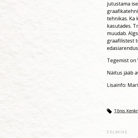
jutustama ise
graafikatehnik
tehnikas. Ka 
kasutades. Tr
muudab. Algs
graafilistest
edasiarendust
Tegemist on V
Näitus jääb a
Lisainfo: Mar
Tõnis Kenk
EELMINE