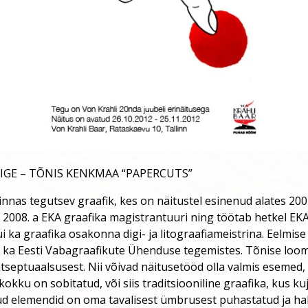
IGE – TÕNIS KENKMAA “PAPERCUTS”
innas tegutsev graafik, kes on näitustel esinenud alates 200
2008. a EKA graafika magistrantuuri ning töötab hetkel EKA
 ka graafika osakonna digi- ja litograafiameistrina. Eelmise
a ka Eesti Vabagraafikute Ühenduse tegemistes. Tõnise loo
ntseptuaalsusest. Nii võivad näitusetööd olla valmis esemed
 kokku on sobitatud, või siis traditsiooniline graafika, kus k
kud elemendid on oma tavalisest ümbrusest puhastatud ja h