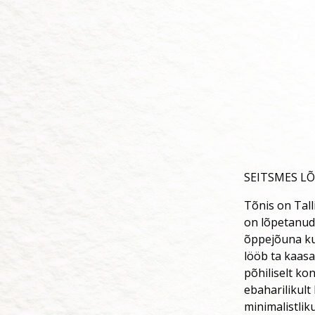
SEITSMES LÕ
Tõnis on Tall
on lõpetanud 
õppejõuna kui
lööb ta kaas
põhiliselt ko
ebaharilikult
minimalistli