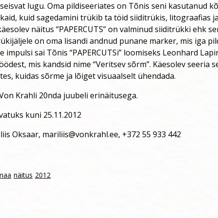
seisvat lugu. Oma pildiseeriates on Tõnis seni kasutanud kõ
aid, kuid sagedamini trükib ta töid siiditrükis, litograafias j
käesolev näitus “PAPERCUTS” on valminud siiditrükki ehk ser
ükijäljele on oma lisandi andnud punane marker, mis iga pil
e impulsi sai Tõnis “PAPERCUTSi” loomiseks Leonhard Lapini
 töödest, mis kandsid nime “Veritsev sõrm”. Käesolev seeria 
es, kuidas sõrme ja lõiget visuaalselt ühendada.
on Krahli 20nda juubeli erinäitusega.
vatuks kuni 25.11.2012
iliis Oksaar, mariliis@vonkrahl.ee, +372 55 933 442
maa
näitus
2012