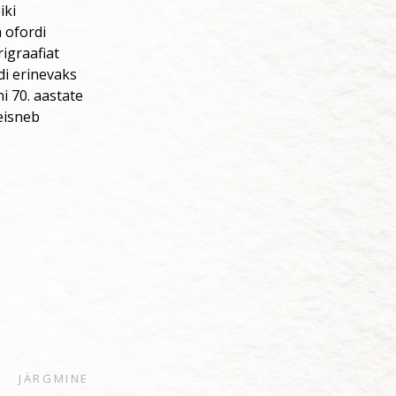
iki
a ofordi
igraafiat
di erinevaks
 70. aastate
seisneb
JÄRGMINE