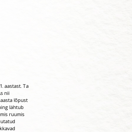
1. aastast. Ta
s nii
 aasta lõpust
ming lähtub
, mis ruumis
ujutatud
akkavad