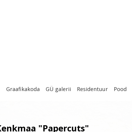
t
Graafikakoda
GÜ galerii
Residentuur
Pood
Kenkmaa "Papercuts"