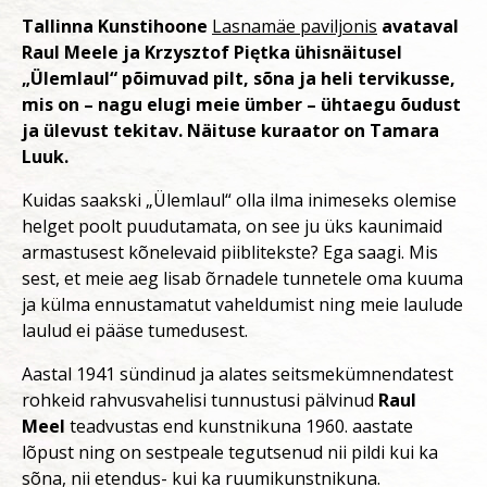
Tallinna Kunstihoone
Lasnamäe paviljonis
avataval
Raul Meele ja Krzysztof Piętka ühisnäitusel
„Ülemlaul“ põimuvad pilt, sõna ja heli tervikusse,
mis on – nagu elugi meie ümber – ühtaegu õudust
ja ülevust tekitav. Näituse kuraator on Tamara
Luuk.
Kuidas saakski „Ülemlaul“ olla ilma inimeseks olemise
helget poolt puudutamata, on see ju üks kaunimaid
armastusest kõnelevaid piiblitekste? Ega saagi. Mis
sest, et meie aeg lisab õrnadele tunnetele oma kuuma
ja külma ennustamatut vaheldumist ning meie laulude
laulud ei pääse tumedusest.
Aastal 1941 sündinud ja alates seitsmekümnendatest
rohkeid rahvusvahelisi tunnustusi pälvinud
Raul
Meel
teadvustas end kunstnikuna 1960. aastate
lõpust ning on sestpeale tegutsenud nii pildi kui ka
sõna, nii etendus- kui ka ruumikunstnikuna.