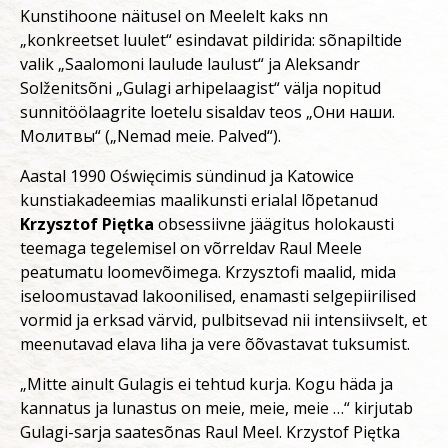
Kunstihoone näitusel on Meelelt kaks nn
„konkreetset luulet“ esindavat pildirida: sõnapiltide
valik „Saalomoni laulude laulust“ ja Aleksandr
Solženitsõni „Gulagi arhipelaagist“ välja nopitud
sunnitöölaagrite loetelu sisaldav teos „Они наши.
Молитвы“ („Nemad meie. Palved“).
Aastal 1990 Oświęcimis sündinud ja Katowice
kunstiakadeemias maalikunsti erialal lõpetanud
Krzysztof Piętka
obsessiivne jäägitus holokausti
teemaga tegelemisel on võrreldav Raul Meele
peatumatu loomevõimega. Krzysztofi maalid, mida
iseloomustavad lakoonilised, enamasti selgepiirilised
vormid ja erksad värvid, pulbitsevad nii intensiivselt, et
meenutavad elava liha ja vere õõvastavat tuksumist.
„Mitte ainult Gulagis ei tehtud kurja. Kogu häda ja
kannatus ja lunastus on meie, meie, meie …“ kirjutab
Gulagi-sarja saatesõnas Raul Meel. Krzystof Piętka