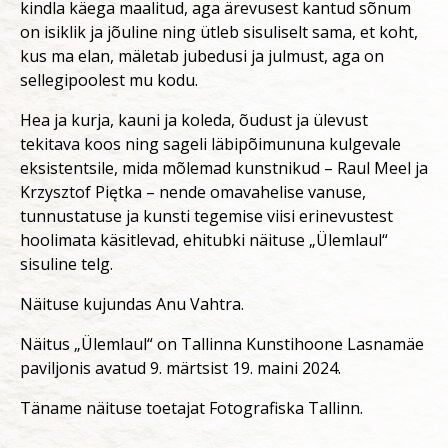
kindla käega maalitud, aga ärevusest kantud sõnum
on isiklik ja jõuline ning ütleb sisuliselt sama, et koht,
kus ma elan, mäletab jubedusi ja julmust, aga on
sellegipoolest mu kodu.
Hea ja kurja, kauni ja koleda, õudust ja ülevust
tekitava koos ning sageli läbipõimununa kulgevale
eksistentsile, mida mõlemad kunstnikud – Raul Meel ja
Krzysztof Piętka – nende omavahelise vanuse,
tunnustatuse ja kunsti tegemise viisi erinevustest
hoolimata käsitlevad, ehitubki näituse „Ülemlaul“
sisuline telg.
Näituse kujundas Anu Vahtra.
Näitus „Ülemlaul“ on Tallinna Kunstihoone Lasnamäe
paviljonis avatud 9. märtsist 19. maini 2024.
Täname näituse toetajat Fotografiska Tallinn.