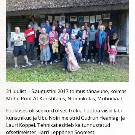
31.juulist – 5.augustini 2017 toimus tänavune, kolmas
Muhu Print A.I.Kunstitalus, Nõmmkülas, Muhumaal.
Fookuses oli seekord ofset-trükk. Töötoa viisid läbi
kunstnikud ja Ubu Noiri meistrid Gudrun Heamägi ja
Lauri Koppel. Tehnikat esitleb ka tunnustatud
ofsetimeister Harri Leppänen Soomest.