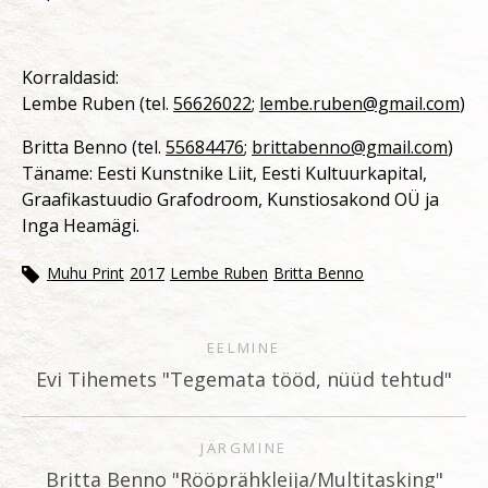
Korraldasid:
Lembe Ruben (tel.
56626022
;
lembe.ruben@gmail.com
)
Britta Benno (tel.
55684476
;
brittabenno@gmail.com
)
Täname: Eesti Kunstnike Liit, Eesti Kultuurkapital,
Graafikastuudio Grafodroom, Kunstiosakond OÜ ja
Inga Heamägi.
Muhu Print
2017
Lembe Ruben
Britta Benno
EELMINE
Evi Tihemets "Tegemata tööd, nüüd tehtud"
JÄRGMINE
Britta Benno "Rööprähkleija/Multitasking"