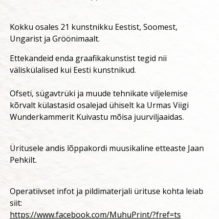
Kokku osales 21 kunstnikku Eestist, Soomest,
Ungarist ja Gröönimaalt.
Ettekandeid enda graafikakunstist tegid nii
väliskülalised kui Eesti kunstnikud.
Ofseti, sügavtrüki ja muude tehnikate viljelemise
kõrvalt külastasid osalejad ühiselt ka Urmas Viigi
Wunderkammerit Kuivastu mõisa juurviljaaidas.
Üritusele andis lõppakordi muusikaline etteaste Jaan
Pehkilt.
Operatiivset infot ja pildimaterjali ürituse kohta leiab
siit:
https://www.facebook.com/MuhuPrint/?fref=ts