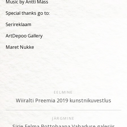
Music by Antti Mäss
Special thanks go to:
Serireklaam
ArtDepoo Gallery
Maret Nukke
EELMINE
Wiiralti Preemia 2019 kunstnikuvestlus
JÄRGMINE
Sirje Eelma Bottobaapa Vabaduse galeriis