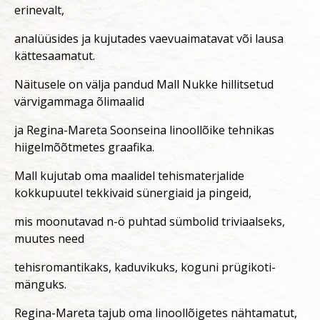
erinevalt,
analüüsides ja kujutades vaevuaimatavat või lausa
kättesaamatut.
Näitusele on välja pandud Mall Nukke hillitsetud
värvigammaga õlimaalid
ja Regina-Mareta Soonseina linoollõike tehnikas
hiigelmõõtmetes graafika.
Mall kujutab oma maalidel tehismaterjalide
kokkupuutel tekkivaid sünergiaid ja pingeid,
mis moonutavad n-ö puhtad sümbolid triviaalseks,
muutes need
tehisromantikaks, kaduvikuks, koguni prügikoti-
mänguks.
Regina-Mareta tajub oma linoollõigetes nähtamatut,