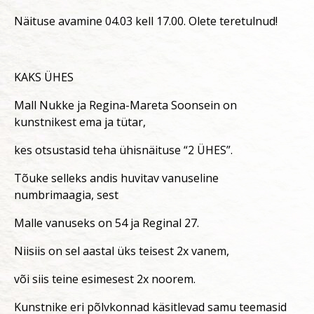
Näituse avamine 04.03 kell 17.00. Olete teretulnud!
KAKS ÜHES
Mall Nukke ja Regina-Mareta Soonsein on
kunstnikest ema ja tütar,
kes otsustasid teha ühisnäituse “2 ÜHES”.
Tõuke selleks andis huvitav vanuseline
numbrimaagia, sest
Malle vanuseks on 54 ja Reginal 27.
Niisiis on sel aastal üks teisest 2x vanem,
või siis teine esimesest 2x noorem.
Kunstnike eri põlvkonnad käsitlevad samu teemasid