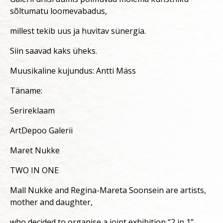
sõltumatu loomevabadus,
millest tekib uus ja huvitav sünergia.
Siin saavad kaks üheks.
Muusikaline kujundus: Antti Mäss
Täname:
Serireklaam
ArtDepoo Galerii
Maret Nukke
TWO IN ONE
Mall Nukke and Regina-Mareta Soonsein are artists,
mother and daughter,
who decided to organise a joint exhibition “2 in 1”.