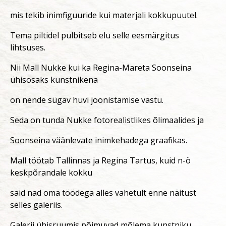
mis tekib inimfiguuride kui materjali kokkupuutel.
Tema piltidel pulbitseb elu selle eesmärgitus
lihtsuses.
Nii Mall Nukke kui ka Regina-Mareta Soonseina
ühisosaks kunstnikena
on nende sügav huvi joonistamise vastu.
Seda on tunda Nukke fotorealistlikes õlimaalides ja
Soonseina väänlevate inimkehadega graafikas.
Mall töötab Tallinnas ja Regina Tartus, kuid n-ö
keskpõrandale kokku
said nad oma töödega alles vahetult enne näitust
selles galeriis.
Galerii ühisruumis põimuvad mõlema kunstniku