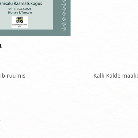
t
vib ruumis
Kalli Kalde maali