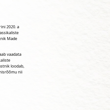
ini 2020. a
ssikaliste
tnik Made
aab vaadata
aliste
stnik loodab,
misrõõmu nii