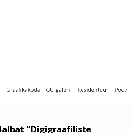
t
Graafikakoda
GÜ galerii
Residentuur
Pood
albat “Digigraafiliste