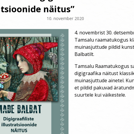
atsioonide näitus”
10. november 2020
–
4. novembrist 30. detsembr
Tamsalu raamatukogus kla
muinasjuttude pildid kuns
Balbatilt.
Tamsalu Raamatukogus s
digigraafika näitust klassik
muinasjuttude ainetel. Kun
et pildid pakuvad äratund
suurtele kui väikestele.