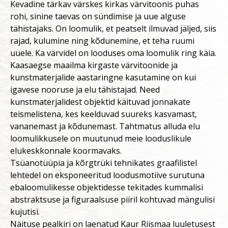
Kevadine tärkav värskes kirkas värvitoonis puhas
rohi, sinine taevas on sündimise ja uue alguse
tähistajaks. On loomulik, et peatselt ilmuvad jäljed, siis
rajad, kulumine ning kõdunemine, et teha ruumi
uuele. Ka värvidel on looduses oma loomulik ring käia.
Kaasaegse maailma kirgaste värvitoonide ja
kunstmaterjalide aastaringne kasutamine on kui
igavese nooruse ja elu tähistajad. Need
kunstmaterjalidest objektid käituvad jonnakate
teismelistena, kes keelduvad suureks kasvamast,
vananemast ja kõdunemast. Tahtmatus alluda elu
loomulikkusele on muutunud meie looduslikule
elukeskkonnale koormavaks.
Tsüanotüüpia ja kõrgtrüki tehnikates graafilistel
lehtedel on eksponeeritud loodusmotiive surutuna
ebaloomulikesse objektidesse tekitades kummalisi
abstraktsuse ja figuraalsuse piiril kohtuvad mängulisi
kujutisi.
Näituse pealkiri on laenatud Kaur Riismaa luuletusest