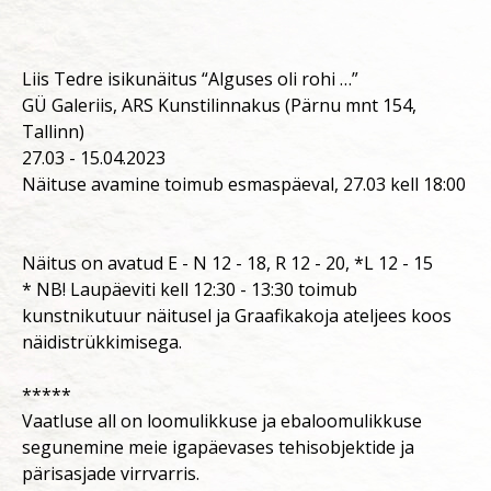
Liis Tedre isikunäitus “Alguses oli rohi …”
GÜ Galeriis, ARS Kunstilinnakus (Pärnu mnt 154,
Tallinn)
27.03 - 15.04.2023
Näituse avamine toimub esmaspäeval, 27.03 kell 18:00
Näitus on avatud E - N 12 - 18, R 12 - 20, *L 12 - 15
* NB! Laupäeviti kell 12:30 - 13:30 toimub
kunstnikutuur näitusel ja Graafikakoja ateljees koos
näidistrükkimisega.
*****
Vaatluse all on loomulikkuse ja ebaloomulikkuse
segunemine meie igapäevases tehisobjektide ja
pärisasjade virrvarris.