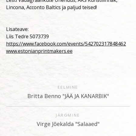
Eesti Vabagraafikute Ühendus, ARS Kunstilinnak,
Lincona, Acconto Baltics ja paljud teised!
Lisateave:
Liis Tedre 5073739
https://www.facebook.com/events/542702317848462
www.estonianprintmakers.ee
EELMINE
Britta Benno "JÄÄ JA KANARBIK"
JÄRGMINE
Virge Jõekalda "Salaaed"