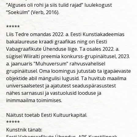
”Alguses oli rohi ja siis tulid rajad” luulekogust
“Soekülm” (Verb, 2016).
*****
Liis Tedre omandas 2022. a. Eesti Kunstiakadeemias
bakalaureuse kraadi graafikas ning on Eesti
Vabagraafikute Ühenduse liige. Ta osales 2022. a.
sügisel Wiiralti preemia konkurss-grupinäitusel, 2023.
a. jaanuaris "Muhuversum" rahvusvahelisel
grupinäitusel. Oma loomingus jutustab ta igapäevaste
objektide abil mängulisi lugusid. Ta huvitub maailma
universaalsetest ja ajatutest seaduspärasustest
nähes sarnasusi ja vastuolusid looduse ja
inimmaailma toimimises.
Näitust toetab Eesti Kultuurkapital.
*****
Kunstnik tänab: