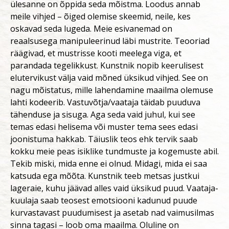
ülesanne on õppida seda mõistma. Loodus annab
meile vihjed – õiged olemise skeemid, neile, kes
oskavad seda lugeda. Meie esivanemad on
reaalsusega manipuleerinud läbi mustrite. Teooriad
räägivad, et mustrisse kooti meelega viga, et
parandada tegelikkust. Kunstnik nopib keerulisest
elutervikust välja vaid mõned üksikud vihjed. See on
nagu mõistatus, mille lahendamine maailma olemuse
lahti kodeerib. Vastuvõtja/vaataja täidab puuduva
tähenduse ja sisuga. Aga seda vaid juhul, kui see
temas edasi helisema või muster tema sees edasi
joonistuma hakkab. Täiuslik teos ehk tervik saab
kokku meie peas isiklike tundmuste ja kogemuste abil.
Tekib miski, mida enne ei olnud. Midagi, mida ei saa
katsuda ega mõõta. Kunstnik teeb metsas justkui
lageraie, kuhu jäävad alles vaid üksikud puud. Vaataja-
kuulaja saab teosest emotsiooni kadunud puude
kurvastavast puudumisest ja asetab nad vaimusilmas
sinna tagasi – loob oma maailma. Oluline on