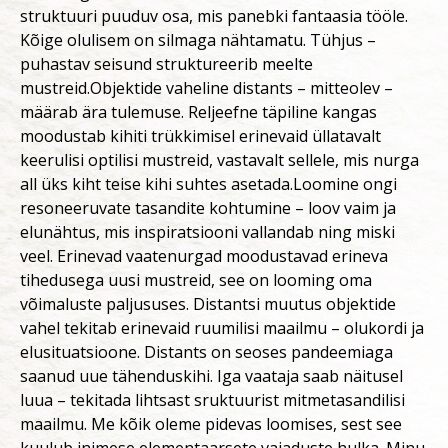
struktuuri puuduv osa, mis panebki fantaasia tööle.
Kõige olulisem on silmaga nähtamatu. Tühjus –
puhastav seisund struktureerib meelte
mustreid.Objektide vaheline distants – mitteolev –
määrab ära tulemuse. Reljeefne täpiline kangas
moodustab kihiti trükkimisel erinevaid üllatavalt
keerulisi optilisi mustreid, vastavalt sellele, mis nurga
all üks kiht teise kihi suhtes asetada.Loomine ongi
resoneeruvate tasandite kohtumine – loov vaim ja
elunähtus, mis inspiratsiooni vallandab ning miski
veel. Erinevad vaatenurgad moodustavad erineva
tihedusega uusi mustreid, see on looming oma
võimaluste paljususes. Distantsi muutus objektide
vahel tekitab erinevaid ruumilisi maailmu – olukordi ja
elusituatsioone. Distants on seoses pandeemiaga
saanud uue tähenduskihi. Iga vaataja saab näitusel
luua – tekitada lihtsast sruktuurist mitmetasandilisi
maailmu. Me kõik oleme pidevas loomises, sest see