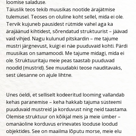
loomise saladuse.
Täiuslik teos tekib muusikas nootide ärajätmise
tulemusel. Teoses on oluline koht sellel, mida ei ole.
Tervik kujuneb pausidest rütmide vahel aga ka
ärajäänud kihtidest, sõrendatud struktuurist – jäävad
vaid vihjed. Nagu kulunud pitskardin – me tajume
mustri järgnevust, kuigi ei näe puuduvaid kohti. Pärdi
muusikas on samamoodi. Me tajume midagi, mida ei
ole. Struktuuritaju meie peas taastab puuduvad
noodid (mustrid). See muudabki teose nauditavaks,
sest ülesanne on ajule lihtne.
Unes öeldi, et selliselt kodeeritud looming vallandab
kehas paranemise – keha hakkab tajuma süsteemi
puuduvaid mustreid ja korduvust ning neid taastama.
Olemise struktuur on kõikjal meis ja meie ümber –
omanäoline korduvus erinevates looduse loodud
objektides. See on maailma lõputu morse, meie elu