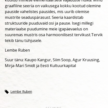
kuulub inimese elementaarsete vajaduste hulka. Minu
graafiline seeria on vaikusega kokku kootud olemine
pauside vahelistes pausides, mis uurib olemise
mustrite seaduspärasust. Seeria kaardistab
struktuuride puuduvaid osi ja pause. Isegi millegi
materiaalse puudumine meie igapäevaelus on
suuremas mustris osa harmoonilisest tervikust.Tervik
tekib tänu tühjusele.
Lembe Ruben
Suur tänu: Kaupo Kangur, Siim Soop, Agur Kruusing,
Mirja-Mari Smidt ja Eesti Kultuurkapital
Lembe Ruben