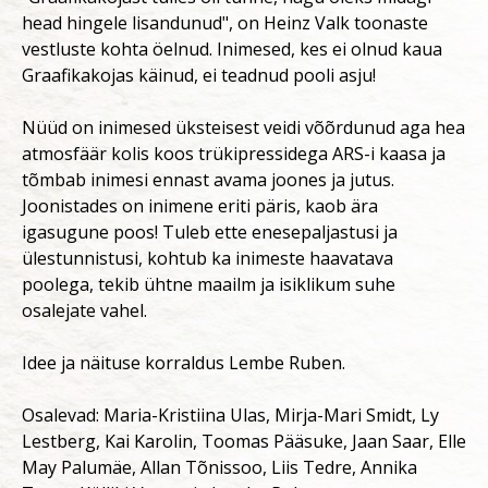
head hingele lisandunud", on Heinz Valk toonaste
vestluste kohta öelnud. Inimesed, kes ei olnud kaua
Graafikakojas käinud, ei teadnud pooli asju!
Nüüd on inimesed üksteisest veidi võõrdunud aga hea
atmosfäär kolis koos trükipressidega ARS-i kaasa ja
tõmbab inimesi ennast avama joones ja jutus.
Joonistades on inimene eriti päris, kaob ära
igasugune poos! Tuleb ette enesepaljastusi ja
ülestunnistusi, kohtub ka inimeste haavatava
poolega, tekib ühtne maailm ja isiklikum suhe
osalejate vahel.
Idee ja näituse korraldus Lembe Ruben.
Osalevad: Maria-Kristiina Ulas, Mirja-Mari Smidt, Ly
Lestberg, Kai Karolin, Toomas Pääsuke, Jaan Saar, Elle
May Palumäe, Allan Tõnissoo, Liis Tedre, Annika