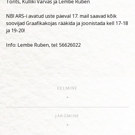
Tonts, Külliki Varvas ja Lembe Ruben
NB! ARS-i avatud uste päeval 17. mail saavad kõik
soovijad Graafikakojas rääkida ja joonistada kell 17-18
ja 19-20!
Info: Lembe Ruben, tel: 56626022
EELMINE
-
JÄRGMINE
-