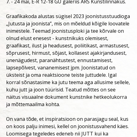
7. - 24 mai, E-R 12-18 GÜ galeriis ARS Kunstilinnakus.
Graafikakoda alustas sügisel 2023 joonistusstuudioga
„Jutusta ja joonista”, mis on mõeldud kõigile loovatele
inimestele. Teemad joonistusploki ja tee kõrvale on
olnud elust enesest - kunstnikuks olemisest,
graafikast, ilust ja headusest, poliitikast, armastusest,
sõprusest, hirmust, sõjast, kollasest ajakirjandusest,
unenägudest, paranähtustest, ennustamisest,
lapsepõlvest, vananemisest jpm. Joonistatud on
üksteist ja oma reaktsioone teiste juttudele. Igal
korral sõnastasime ka jutu teema aga allusime sellele,
kuhu jutt ja joon tüürisid. Teatud mõttes on see
näitus visuaalne dokument kunstnike hetkeolukorra
ja mõttemaailma kohta.
On vana tõde, et inspiratsioon on parasjagu seal, kus
on koos palju inimesi, kellel on joonistusvahend käes.
Loomisega tegeledes edeneb nii JUTT kui ka