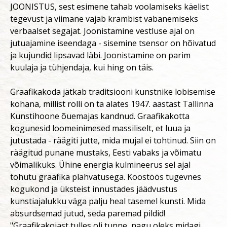
JOONISTUS, sest esimene tahab voolamiseks käelist
tegevust ja viimane vajab krambist vabanemiseks
verbaalset segajat. Joonistamine vestluse ajal on
jutuajamine iseendaga - sisemine tsensor on hõivatud
ja kujundid lipsavad läbi. Joonistamine on parim
kuulaja ja tühjendaja, kui hing on täis.
Graafikakoda jätkab traditsiooni kunstnike lobisemise
kohana, millist rolli on ta alates 1947. aastast Tallinna
Kunstihoone õuemajas kandnud. Graafikakotta
kogunesid loomeinimesed massiliselt, et luua ja
jutustada - räägiti jutte, mida mujal ei tohtinud. Siin on
räägitud punane mustaks, Eesti vabaks ja võimatu
võimalikuks. Ühine energia kulmineerus sel ajal
tohutu graafika plahvatusega. Koostöös tugevnes
kogukond ja üksteist innustades jäädvustus
kunstiajalukku väga palju heal tasemel kunsti. Mida
absurdsemad jutud, seda paremad pildid!
"Graafikakojast tulles oli tunne, nagu oleks midagi