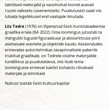
taktiilsed materjalid ja vaoshoitud toonid avavad
ruumi vaikseks süvenemiseks. Puudutusest saab viis
lubada tegelikkusel end vaatajale ilmutada.
Liis Tedre
(1976) on lõpetanud Eesti Kunstiakadeemia
graafika eriala (BA 2022). Oma loomingus jutustab ta
mängulisi lugusid figuraalsuse ja abstarktsuse piiril
asetsevate esemete ja objektide kaudu. Keskendudes
erinevates autoritehnikas tasapinnalisele paberile
trükitud graafikale, on Tedrele oluline materjalide
tundlikkus ja puudutatavus, mis lisab tema
loomingusse erinevat käelist kohalolu nõudvaid
materjale ja tehnikaid.
Näitust toetab Eesti Kultuurkapital