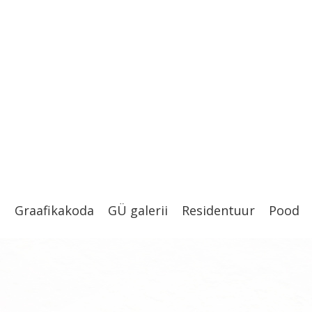
t
Graafikakoda
GÜ galerii
Residentuur
Pood