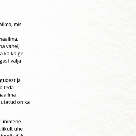
ilma, mis
maailma.
na vahel,
a ka kõige
ast välja
ugudest ja
d teda
maailma
sutatud on ka
i inimene.
likult ühe