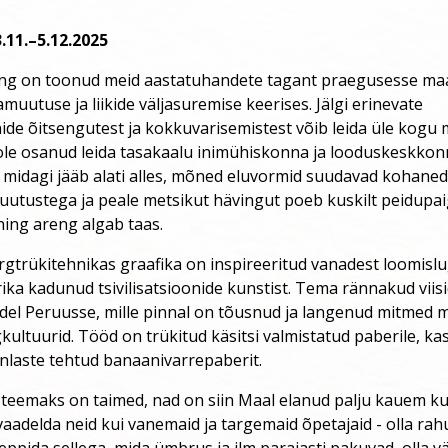
.11.
–
5.12.2025
õng on toonud meid aastatuhandete tagant praegusesse maa
amuutuse ja liikide väljasuremise keerises. Jälgi erinevate
onide õitsengutest ja kokkuvarisemistest võib leida üle kogu 
ole osanud leida tasakaalu inimühiskonna ja looduskeskkon
 midagi jääb alati alles, mõned eluvormid suudavad kohaned
utustega ja peale metsikut hävingut poeb kuskilt peidupaig
ning areng algab taas.
õrgtrükitehnikas graafika on inspireeritud vanadest loomisl
a kadunud tsivilisatsioonide kunstist. Tema rännakud viisi
adel Peruusse, mille pinnal on tõusnud ja langenud mitmed 
ultuurid. Tööd on trükitud käsitsi valmistatud paberile, ka
nlaste tehtud banaanivarrepaberit.
 teemaks on taimed, nad on siin Maal elanud palju kauem ku
aadelda neid kui vanemaid ja targemaid õpetajaid - olla rahu