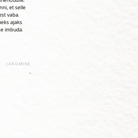
ähenõudlik.
i, et selle
est vaba.
neks ajaks
se imbuda.
JÄRGMINE
-