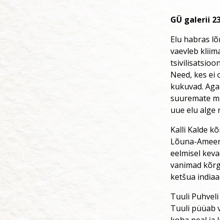
GÜ galerii
23
Elu habras l
vaevleb kliim
tsivilisatsio
Need, kes ei 
kukuvad. Aga
suuremate mu
uue elu alge 
Kalli Kalde k
Lõuna-Ameerik
eelmisel kev
vanimad kõrgk
ketšua indiaa
Tuuli Puhveli
Tuuli püüab v