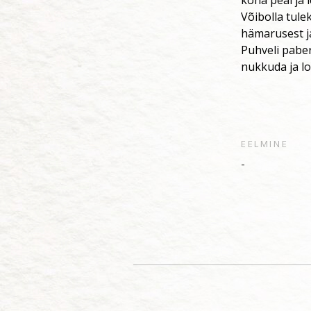
koha peal ja 
Võibolla tule
hämarusest ja
Puhveli paber
nukkuda ja l
EELMINE
-