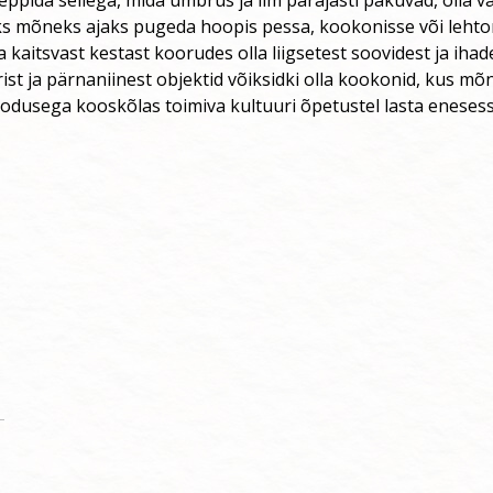
leppida sellega, mida ümbrus ja ilm parajasti pakuvad, olla v
ks mõneks ajaks pugeda hoopis pessa, kookonisse või lehtonn
 kaitsvast kestast koorudes olla liigsetest soovidest ja ihad
ist ja pärnaniinest objektid võiksidki olla kookonid, kus mõ
oodusega kooskõlas toimiva kultuuri õpetustel lasta eneses