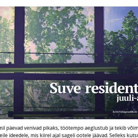
mil päevad venivad pikaks, töötempo aeglustub ja tekib või
le ideedele, mis kiirel ajal sageli ootele jäävad. Selleks ku