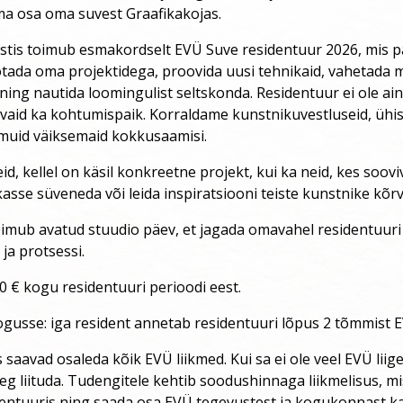
ma osa oma suvest Graafikakojas.
gustis toimub esmakordselt EVÜ Suve residentuur 2026, mis 
tada oma projektidega, proovida uusi tehnikaid, vahetada 
ning nautida loomingulist seltskonda. Residentuur ei ole ain
vaid ka kohtumispaik. Korraldame kunstnikuvestluseid, ühis
 muid väiksemaid kokkusaamisi.
d, kellel on käsil konkreetne projekt, kui ka neid, kes sooviv
kasse süveneda või leida inspiratsiooni teiste kunstnike kõrv
imub avatud stuudio päev, et jagada omavahel residentuuri
 ja protsessi.
0 € kogu residentuuri perioodi eest.
gusse: iga resident annetab residentuuri lõpus 2 tõmmist 
saavad osaleda kõik EVÜ liikmed. Kui sa ei ole veel EVÜ liige,
g liituda. Tudengitele kehtib soodushinnaga liikmelisus, m
entuuris ning saada osa EVÜ tegevustest ja kogukonnast ka