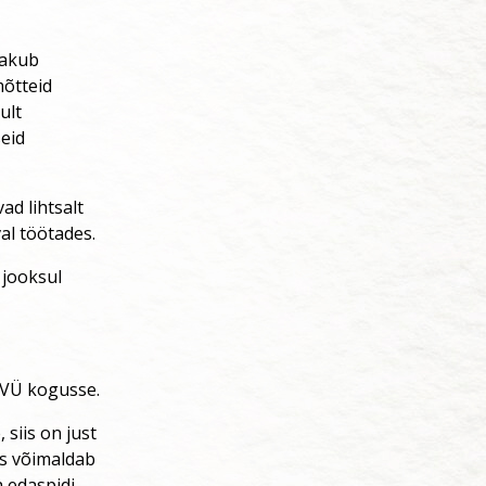
pakub
mõtteid
ult
eid
ad lihtsalt
al töötades.
 jooksul
EVÜ kogusse.
 siis on just
is võimaldab
 edaspidi.