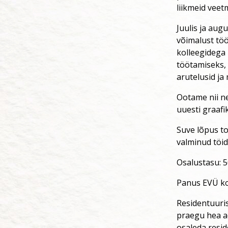
liikmeid veet
Juulis ja au
võimalust töö
kolleegidega 
töötamiseks, 
arutelusid ja
Ootame nii nei
uuesti graafi
Suve lõpus to
valminud töid
Osalustasu: 5
Panus EVÜ ko
Residentuuris 
praegu hea ae
osaleda resid