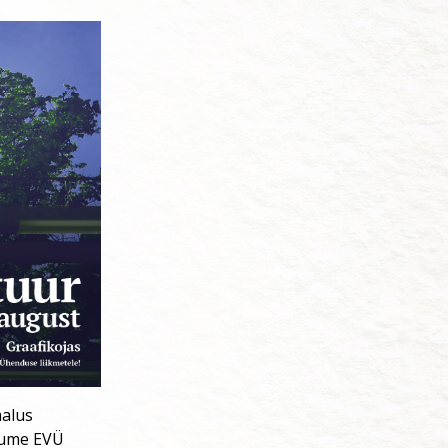
malus
tsume EVÜ