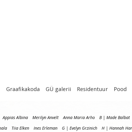
t
Graafikakoda
GÜ galerii
Residentuur
Pood
Appias Albina
Merilyn Anvelt
Anna Maria Arho
B | Made Balbat
hala
Tiia Elken
Ines Erleman
G | Evelyn Grzinich
H | Hannah Har