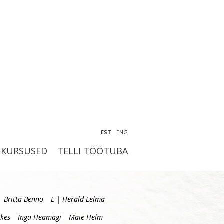
EST
ENG
KURSUSED
TELLI TÖÖTUBA
Britta Benno
E | Herald Eelma
kes
Inga Heamägi
Maie Helm