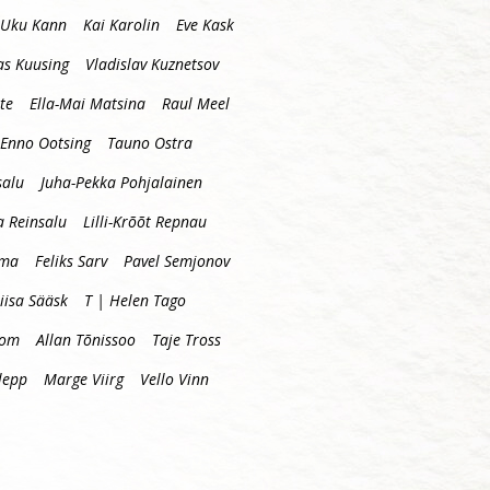
Uku Kann
Kai Karolin
Eve Kask
s Kuusing
Vladislav Kuznetsov
te
Ella-Mai Matsina
Raul Meel
Enno Ootsing
Tauno Ostra
salu
Juha-Pekka Pohjalainen
a Reinsalu
Lilli-Krõõt Repnau
mma
Feliks Sarv
Pavel Semjonov
iisa Sääsk
T | Helen Tago
oom
Allan Tõnissoo
Taje Tross
lepp
Marge Viirg
Vello Vinn