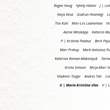
Ragne Hoog
Yyhely Hälvin
J | Loi
Kaija Kesa
Gudrun Heamägi
L
Tiia Külv
Mari-Liis Laanemaa
Ve
Aarne Mesikäpp
Katariin Mu
P | Kristina Paabus
Berit Paju
Mari Prekup
Mark Antonius P
Katerina Roman-Maksimjuk
Tarm
Krista Simson
Mirja-Mari S
Vladimir Taiger
Andres Tali
Lii
U | Maria-Kristiina Ulas
V | 