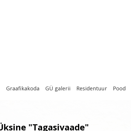
t
Graafikakoda
GÜ galerii
Residentuur
Pood
Üksine "Tagasivaade"