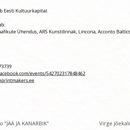
b Eesti Kultuurkapital.
ab:
afikute Ühendus, ARS Kunstilinnak, Lincona, Acconto Baltics
073739
facebook.com/events/542702317848462
nprintmakers.ee
o "JÄÄ JA KANARBIK"
Virge Jõekal