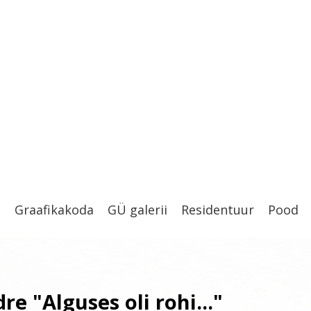
t
Graafikakoda
GÜ galerii
Residentuur
Pood
dre "Alguses oli rohi..."