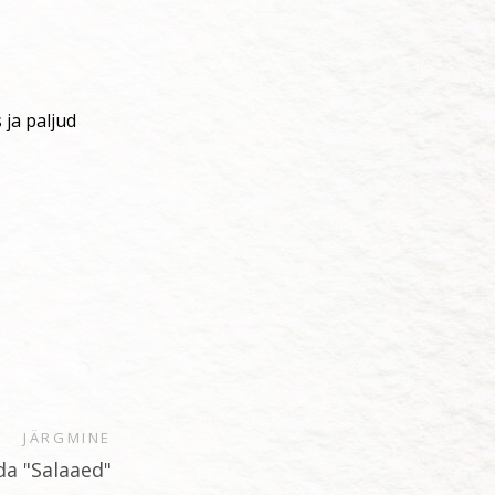
 ja paljud
JÄRGMINE
da "Salaaed"