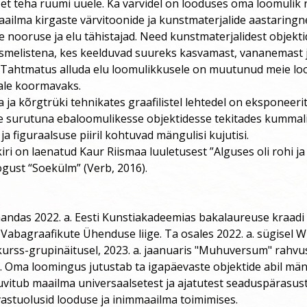
t teha ruumi uuele. Ka värvidel on looduses oma loomulik r
ailma kirgaste värvitoonide ja kunstmaterjalide aastaring
e nooruse ja elu tähistajad. Need kunstmaterjalidest objekti
ismelistena, kes keelduvad suureks kasvamast, vananemast 
Tahtmatus alluda elu loomulikkusele on muutunud meie loo
ale koormavaks.
ja kõrgtrüki tehnikates graafilistel lehtedel on eksponeeri
e surutuna ebaloomulikesse objektidesse tekitades kummali
ja figuraalsuse piiril kohtuvad mängulisi kujutisi.
ri on laenatud Kaur Riismaa luuletusest ”Alguses oli rohi ja s
ogust “Soekülm” (Verb, 2016).
andas 2022. a. Eesti Kunstiakadeemias bakalaureuse kraadi
 Vabagraafikute Ühenduse liige. Ta osales 2022. a. sügisel Wi
urss-grupinäitusel, 2023. a. jaanuaris "Muhuversum" rahvus
. Oma loomingus jutustab ta igapäevaste objektide abil män
uvitub maailma universaalsetest ja ajatutest seaduspärasus
vastuolusid looduse ja inimmaailma toimimises.