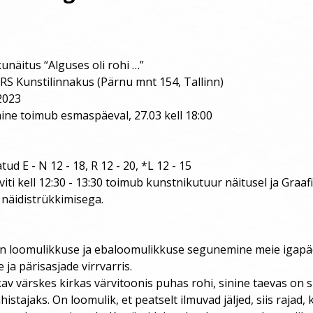
kunäitus “Alguses oli rohi …”
ARS Kunstilinnakus (Pärnu mnt 154, Tallinn)
.2023
ine toimub esmaspäeval, 27.03 kell 18:00
ud E - N 12 - 18, R 12 - 20, *L 12 - 15
iti kell 12:30 - 13:30 toimub kunstnikutuur näitusel ja Graaf
 näidistrükkimisega.
 on loomulikkuse ja ebaloomulikkuse segunemine meie igap
 ja pärisasjade virrvarris.
av värskes kirkas värvitoonis puhas rohi, sinine taevas on 
histajaks. On loomulik, et peatselt ilmuvad jäljed, siis rajad,