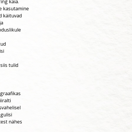
ing käia.
ne kasutamine
d käituvad
ja
duslikule
tud
si
iis tulid
 graafikas
iralti
vahelisel
gulisi
test nähes