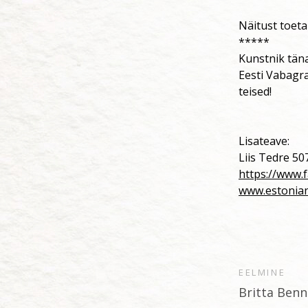
Näitust toeta
*****
Kunstnik tän
Eesti Vabagra
teised!
Lisateave:
Liis Tedre 5
https://www.
www.estonia
EELMINE
Britta Benn