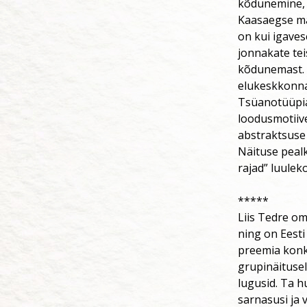
kõdunemine, e
Kaasaegse ma
on kui igaves
jonnakate te
kõdunemast. 
elukeskkonn
Tsüanotüüpia 
loodusmotiiv
abstraktsuse 
Näituse pealki
rajad” luulek
*****
Liis Tedre om
ning on Eesti
preemia konk
grupinäitusel
lugusid. Ta h
sarnasusi ja 