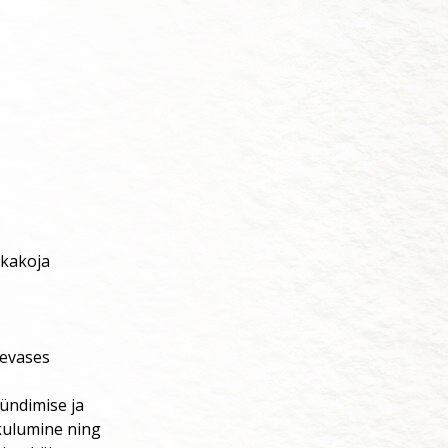
ikakoja
äevases
sündimise ja
 kulumine ning