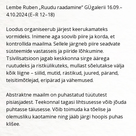
Lembe Ruben „Ruudu raadamine“ GÜgalerii 16.09.–
4.10.2024 (E–R 12–18)
Loodus organiseerub järjest keerukamateks
vormideks. Inimene aga soovib piire ja korda, et
kontrollida maailma. Sellele järgneb piire seadvate
süsteemide vastasseis ja piiride lõhkumine.
Tsivilisatsioon jagab keskkonna sirge äärega
ruutudeks ja ristkülikuteks, mullast sõelutakse välja
kõik liigne – siilid, mutid, rästikud, juured, pärand,
teisitimõtlejad, eripärad ja vähemused.
Abstraktne maailm on puhastatud tüütutest
pisiasjadest. Teekonnal tagasi lihtsusesse võib jõuda
puhtasse täiusesse. Võib toimuda ka tõelise ja
olemusliku kaotamine ning jääb järgi hoopis puhas
klišee.