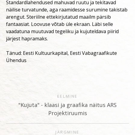
Standardlahendused mahuvad ruutu ja tekitavad
näilise turvatunde, aga raamidesse surumine takistab
arengut. Steriilne ettekirjutatud maailm pärsib
fantaasiat. Loovuse võtab üle ekraan. Läbi selle
vaadatuna muutuvad tegeliku ja kujuteldava piirid
järjest hapramaks.
Tänud: Eesti Kultuurkapital, Eesti Vabagraafikute
Ühendus
EELMINE
"Kujuta" - klaasi ja graafika näitus ARS
Projektiruumis
JÄRGMINE